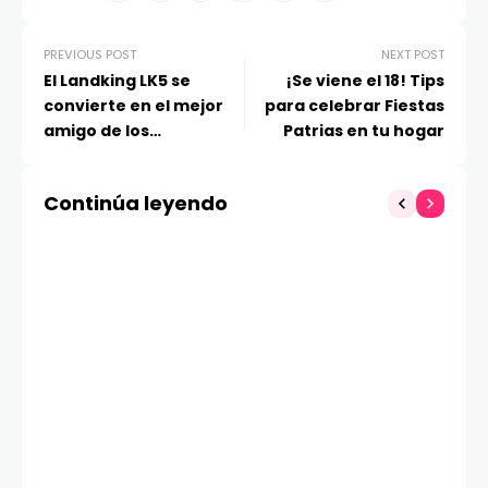
PREVIOUS POST
NEXT POST
El Landking LK5 se
¡Se viene el 18! Tips
convierte en el mejor
para celebrar Fiestas
amigo de los
Patrias en tu hogar
transportistas y
emprendedores
Continúa leyendo