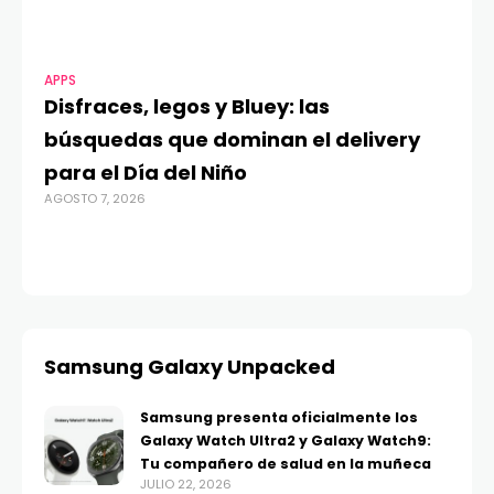
APPS
MO
Disfraces, legos y Bluey: las
G
búsquedas que dominan el delivery
c
para el Día del Niño
c
AGOSTO 7, 2026
in
AGO
Samsung Galaxy Unpacked
Samsung presenta oficialmente los
Galaxy Watch Ultra2 y Galaxy Watch9:
Tu compañero de salud en la muñeca
JULIO 22, 2026