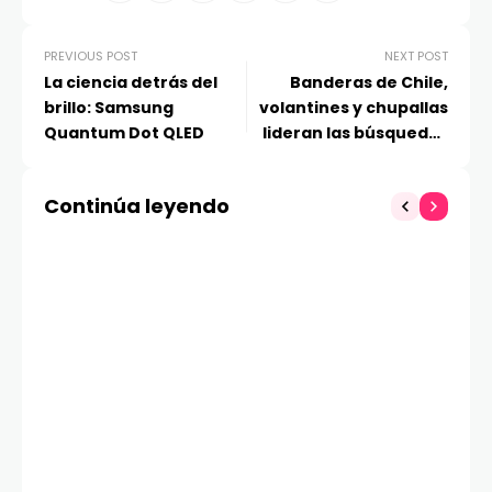
PREVIOUS POST
NEXT POST
La ciencia detrás del
Banderas de Chile,
brillo: Samsung
volantines y chupallas
Quantum Dot QLED
lideran las búsquedas
de los chilenos para
estas Fiestas Patrias
Continúa leyendo