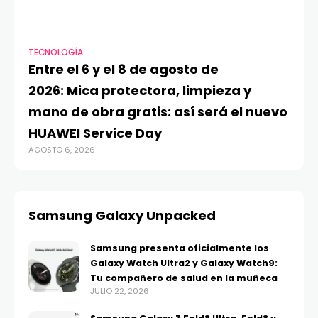
TECNOLOGÍA
VI
Entre el 6 y el 8 de agosto de
MA
2026: Mica protectora, limpieza y
di
mano de obra gratis: así será el nuevo
ju
HUAWEI Service Day
t
AGOSTO 6, 2026
AG
Samsung Galaxy Unpacked
Samsung presenta oficialmente los
Galaxy Watch Ultra2 y Galaxy Watch9:
Tu compañero de salud en la muñeca
JULIO 22, 2026