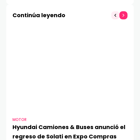
las demandas futuras
prioridad, mientras un
de la IA
57% prevé mayor
Continúa leyendo
inestabilidad
MOTOR
TE
Hyundai Camiones & Buses anunció el
A
regreso de Solati en Expo Compras
G