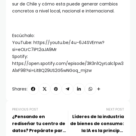
sur de Chile y cómo esta puede generar cambios
concretos a nivel local, nacional e internacional.
Escúchalo:
YouTube: https://youtu.be/4u-6J4SVEmw?
si=eOLrC7iPt2aJA9Mr
Spotify:
https://open.spotify.com/episode/3R3n1QyrLalc1pw3
A1xF98?si=LitBQ29US2G5wNGoq_mjzw
Shares:
PREVIOUS POST
NEXT POST
¿Pensando en
Líderes de la industria
rediseñar tu centro de
de bienes de consumo:
datos? Prepárate para
la IA es la principal