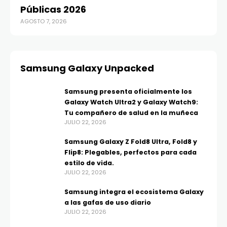
Públicas 2026
O
AGOSTO 7, 2026
AGO
Samsung Galaxy Unpacked
Samsung presenta oficialmente los
Galaxy Watch Ultra2 y Galaxy Watch9:
Tu compañero de salud en la muñeca
JULIO 22, 2026
Samsung Galaxy Z Fold8 Ultra, Fold8 y
Flip8: Plegables, perfectos para cada
estilo de vida.
JULIO 22, 2026
Samsung integra el ecosistema Galaxy
a las gafas de uso diario
JULIO 22, 2026