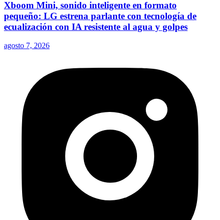
Xboom Mini, sonido inteligente en formato
pequeño: LG estrena parlante con tecnología de
ecualización con IA resistente al agua y golpes
agosto 7, 2026