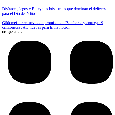
Disfraces, legos y Bluey: las búsquedas que dominan el delivery
para el Día del Niño
Gildemeister renueva compromiso con Bomberos y entrega 19
camionetas JAC nuevas para la institución
08
Ago
2026