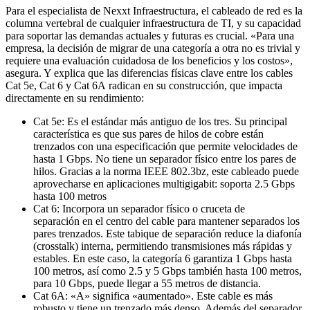
Para el especialista de Nexxt Infraestructura, el cableado de red es la
columna vertebral de cualquier infraestructura de TI, y su capacidad
para soportar las demandas actuales y futuras es crucial. «Para una
empresa, la decisión de migrar de una categoría a otra no es trivial y
requiere una evaluación cuidadosa de los beneficios y los costos»,
asegura. Y explica que las diferencias físicas clave entre los cables
Cat 5e, Cat 6 y Cat 6A radican en su construcción, que impacta
directamente en su rendimiento:
Cat 5e: Es el estándar más antiguo de los tres. Su principal
característica es que sus pares de hilos de cobre están
trenzados con una especificación que permite velocidades de
hasta 1 Gbps. No tiene un separador físico entre los pares de
hilos. Gracias a la norma IEEE 802.3bz, este cableado puede
aprovecharse en aplicaciones multigigabit: soporta 2.5 Gbps
hasta 100 metros
Cat 6: Incorpora un separador físico o cruceta de
separación en el centro del cable para mantener separados los
pares trenzados. Este tabique de separación reduce la diafonía
(crosstalk) interna, permitiendo transmisiones más rápidas y
estables. En este caso, la categoría 6 garantiza 1 Gbps hasta
100 metros, así como 2.5 y 5 Gbps también hasta 100 metros,
para 10 Gbps, puede llegar a 55 metros de distancia.
Cat 6A: «A» significa «aumentado». Este cable es más
robusto y tiene un trenzado más denso. Además del separador,