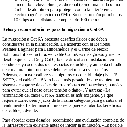
a menudo incluye blindaje adicional (como una malla o una
lámina de aluminio) para proteger contra la interferencia
electromagnética externa (EMI). Su construcción permite los
10 Gbps a una distancia completa de 100 metros.
Retos y recomendaciones para la migración a Cat 6A
La migración a Cat 6A presenta desafíos físicos que deben
considerarse en la planificación. De acuerdo con el Regional
Presales Engineer para Latinoamérica y el Caribe de Nexxt
Solutions Infraestructura, «el cable Cat 6A es más grueso y menos
flexible que el Cat 5e y Cat 6, lo que dificulta su instalación en
conductos ya ocupados o en espacios reducidos, y aumenta el radio
de curvatura mínimo que se debe respetar para evitar daños.
Además, el mayor calibre y en algunos casos el blindaje (F/UTP –
S/FTP) del cable Cat 6A lo hacen más pesado, lo que requiere un
sistema de soporte de cableado más robusto en los techos y paredes
para evitar que el peso cause tensión o daño». Y agrega: «La
terminación del cable Cat 6A también es más exigente, ya que
requiere conectores y jacks de la misma categoría para garantizar el
rendimiento. La terminación incorrecta puede anular los beneficios
del cable», advierte.
Para abordar estos desafíos, recomienda una evaluación completa de
la infraestructura existente antes de iniciar la migración. «Es posible