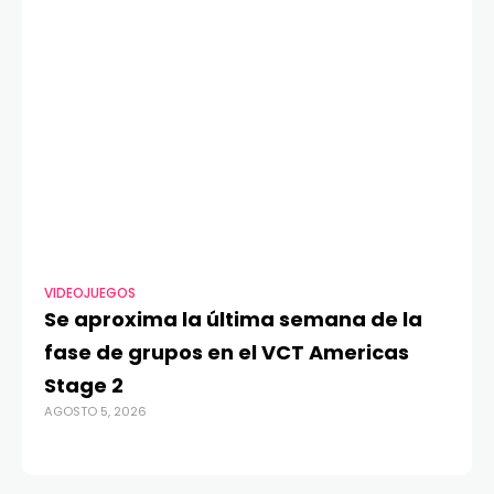
VIDEOJUEGOS
TECNO
Se aproxima la última semana de la
Más 
fase de grupos en el VCT Americas
Res 
Stage 2
dife
AGOSTO 5, 2026
AGOSTO