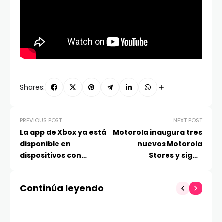
Shares:
PREVIOUS POST
NEXT POST
La app de Xbox ya está
Motorola inaugura tres
disponible en
nuevos Motorola
dispositivos con
Stores y sigue
Windows 11 basados en
acercando la
Arm
tecnología a sus
Continúa leyendo
usuarios