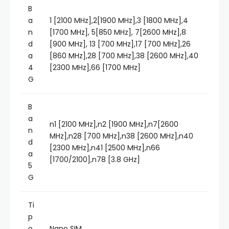
B
a
1 [2100 MHz],2[1900 MHz],3 [1800 MHz],4
n
[1700 MHz], 5[850 MHz], 7[2600 MHz],8
d
[900 MHz], 13 [700 MHz],17 [700 MHz],26
a
[860 MHz],28 [700 MHz],38 [2600 MHz],40
4
[2300 MHz],66 [1700 MHz]
G
B
a
n1 [2100 MHz],n2 [1900 MHz],n7[2600
n
MHz],n28 [700 MHz],n38 [2600 MHz],n40
d
[2300 MHz],n41 [2500 MHz],n66
a
[1700/2100],n78 [3.8 GHz]
5
G
Ti
p
o
Nano SIM