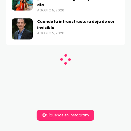
día
AGOSTO 5, 2026
Cuando la infraestructura deja de ser
invisible
AGOSTO 5, 2026
Síguenos en Instagram