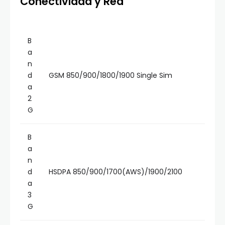
Conectividad y Red
B
a
n
d
GSM 850/900/1800/1900 Single Sim
a
2
G
B
a
n
d
HSDPA 850/900/1700(AWS)/1900/2100
a
3
G