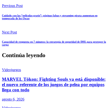
Previous Post
Cuidado con las “películas gratis”: páginas falsas y streaming pirata aumentan en
temporada de los Oscar
Next Post
Capacidad de respuesta en 7 minutos: la estrategia de seguridad de DHL para proteger la
carga
Continúa leyendo
Videojuegos
MARVEL Tōkon: Fighting Souls ya está disponible:
el nuevo referente de los juegos de pelea por equipos
llega con todo
agosto 6, 2026
Videojuegos