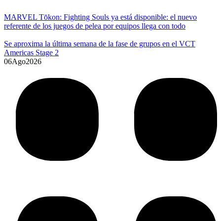
MARVEL Tōkon: Fighting Souls ya está disponible: el nuevo
referente de los juegos de pelea por equipos llega con todo
Se aproxima la última semana de la fase de grupos en el VCT
Americas Stage 2
06
Ago
2026