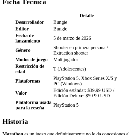
Ficha Técnica
Detalle
Desarrollador
Bungie
Editor
Bungie
Fecha de
5 de marzo de 2026
lanzamiento
Shooter en primera persona /
Género
Extraction shooter
Modos de juego
Multijugador
Restricción de
T (Adolescentes)
edad
PlayStation 5, Xbox Series X/S y
Plataformas
PC (Windows)
Edición estándar: $39.99 USD /
Valor
Edición Deluxe: $59.99 USD
Plataforma usada
PlayStation 5
para la reseña
Historia
Marathon
es un juego que definitivamente no le da concesiones al