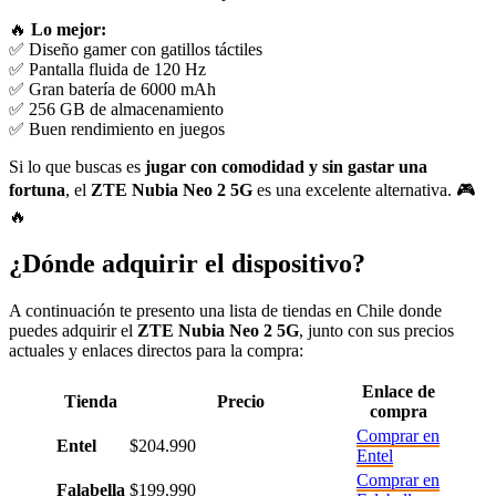
🔥
Lo mejor:
✅ Diseño gamer con gatillos táctiles
✅ Pantalla fluida de 120 Hz
✅ Gran batería de 6000 mAh
✅ 256 GB de almacenamiento
✅ Buen rendimiento en juegos
Si lo que buscas es
jugar con comodidad y sin gastar una
fortuna
, el
ZTE Nubia Neo 2 5G
es una excelente alternativa. 🎮
🔥
¿Dónde adquirir el dispositivo?
A continuación te presento una lista de tiendas en Chile donde
puedes adquirir el
ZTE Nubia Neo 2 5G
, junto con sus precios
actuales y enlaces directos para la compra:
Enlace de
Tienda
Precio
compra
Comprar en
Entel
$204.990
Entel
Comprar en
Falabella
$199.990