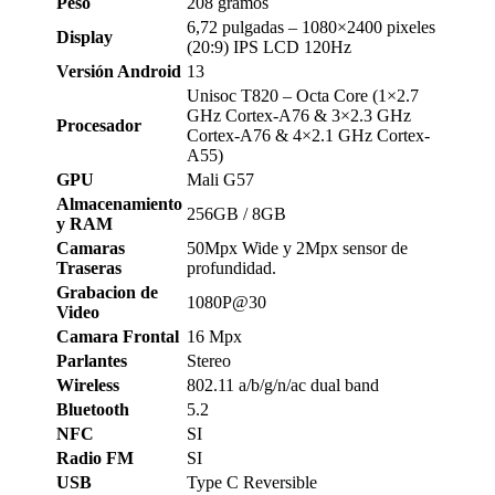
Peso
208 gramos
6,72 pulgadas – 1080×2400 pixeles
Display
(20:9) IPS LCD 120Hz
Versión Android
13
Unisoc T820 – Octa Core (1×2.7
GHz Cortex-A76 & 3×2.3 GHz
Procesador
Cortex-A76 & 4×2.1 GHz Cortex-
A55)
GPU
Mali G57
Almacenamiento
256GB / 8GB
y RAM
Camaras
50Mpx Wide y 2Mpx sensor de
Traseras
profundidad.
Grabacion de
1080P@30
Video
Camara Frontal
16 Mpx
Parlantes
Stereo
Wireless
802.11 a/b/g/n/ac dual band
Bluetooth
5.2
NFC
SI
Radio FM
SI
USB
Type C Reversible