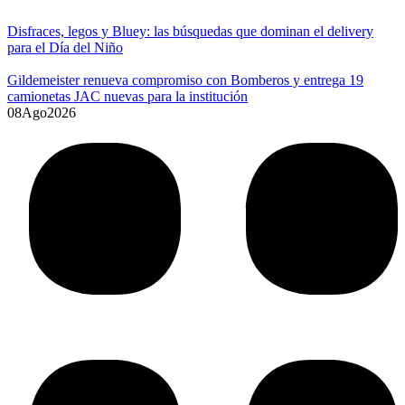
Disfraces, legos y Bluey: las búsquedas que dominan el delivery
para el Día del Niño
Gildemeister renueva compromiso con Bomberos y entrega 19
camionetas JAC nuevas para la institución
08
Ago
2026