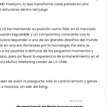
AMD FreeSync, lo que transforma cada partida en una
i estuvieras dentro del juego.
de LG ha mantenido su posición como líder en el mercado,
vación inigualable y un compromiso constante con la
od, busca responder a uno de los grandes desafíos del mundo
vas en una era dominada por la tecnología. Por esto, la
a a los usuarios a disfrutar de los pequeños momentos y
iano, para así llevar la experiencia de entretenimiento en el
ora Muñoz, Marketing Leader de LG Chile.
sajes de avión ni pasaporte: solo el control remoto y ganas
istorias, sin salir del living.
NEXT POST
Huawei lanzó en París la nueva serie