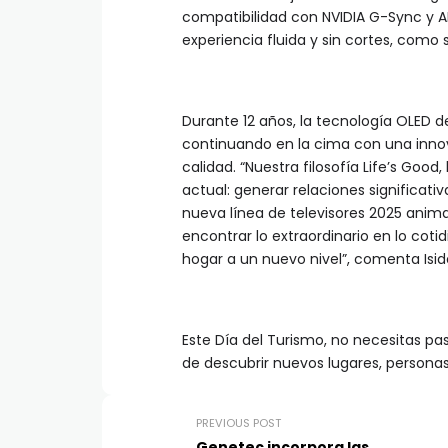
compatibilidad con NVIDIA G-Sync y 
experiencia fluida y sin cortes, como s
Durante 12 años, la tecnología OLED 
continuando en la cima con una inno
calidad. “Nuestra filosofía Life’s Go
actual: generar relaciones significati
nueva línea de televisores 2025 anim
encontrar lo extraordinario en lo cotid
hogar a un nuevo nivel”, comenta Isid
Este Día del Turismo, no necesitas pa
de descubrir nuevos lugares, personas e h
PREVIOUS POST
Genetec incorpora las