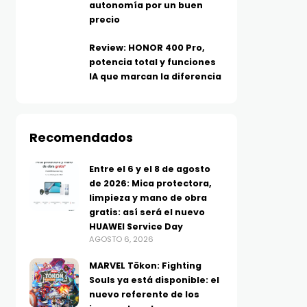
autonomía por un buen
precio
Review: HONOR 400 Pro,
potencia total y funciones
IA que marcan la diferencia
Recomendados
Entre el 6 y el 8 de agosto
de 2026: Mica protectora,
limpieza y mano de obra
gratis: así será el nuevo
HUAWEI Service Day
TECNOLOGÍA
TELEFONÍA
AGOSTO 6, 2026
Más allá del MP3: ¿Qué es el
Los moto g evolucionan
MARVEL Tōkon: Fighting
audio Hi-Res y por qué tu
más batería, IA y func
Souls ya está disponible: el
música suena diferente?
inteligentes para el dí
nuevo referente de los
AGOSTO 5, 2026