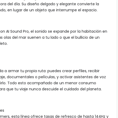
 hora del día. Su diseño delgado y elegante convierte la
do, en lugar de un objeto que interrumpe el espacio.
a: con AI Sound Pro, el sonido se expande por la habitación en
as olas del mar suenen a tu lado o que el bullicio de un
eto.
a armar tu propia ruta: puedes crear perfiles, recibir
e, documentales o películas, y activar asistentes de voz
edirlo. Todo esto acompañado de un menor consumo
para que tu viaje nunca descuide el cuidado del planeta.
les
gamers, esta línea ofrece tasas de refresco de hasta 144Hz y