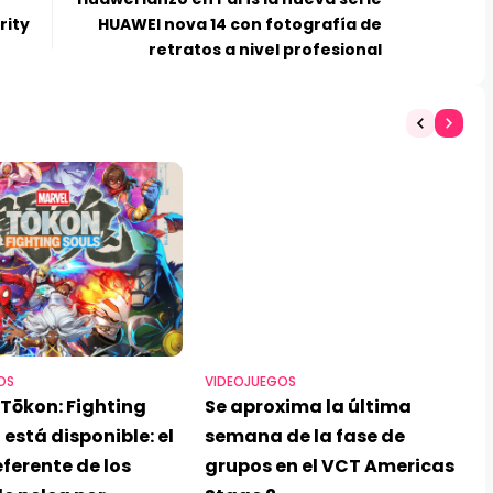
rity
HUAWEI nova 14 con fotografía de
retratos a nivel profesional
OS
VIDEOJUEGOS
Tōkon: Fighting
Se aproxima la última
 está disponible: el
semana de la fase de
ferente de los
grupos en el VCT Americas