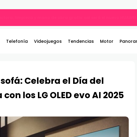
ble: el nuevo referente de los juegos de pelea por equipos llega
Telefonía
Videojuegos
Tendencias
Motor
Panora
sofá: Celebra el Día del
 con los LG OLED evo AI 2025