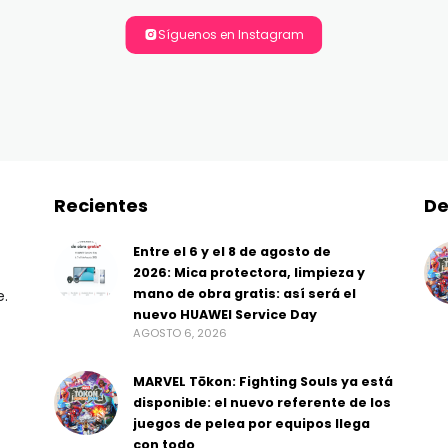
Síguenos en Instagram
Recientes
De
Entre el 6 y el 8 de agosto de
2026: Mica protectora, limpieza y
mano de obra gratis: así será el
e.
nuevo HUAWEI Service Day
AGOSTO 6, 2026
MARVEL Tōkon: Fighting Souls ya está
disponible: el nuevo referente de los
juegos de pelea por equipos llega
con todo