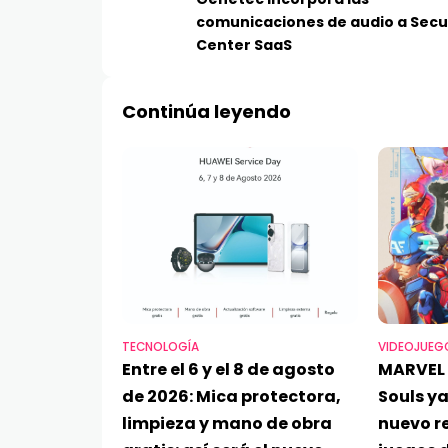
comunicaciones de audio a Secu
Center SaaS
Continúa leyendo
TECNOLOGÍA
VIDEOJUEG
Entre el 6 y el 8 de agosto
MARVEL 
de 2026: Mica protectora,
Souls ya
limpieza y mano de obra
nuevo re