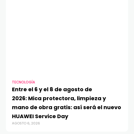
TECNOLOGÍA
VI
Entre el 6 y el 8 de agosto de
MA
2026: Mica protectora, limpieza y
di
mano de obra gratis: así será el nuevo
ju
HUAWEI Service Day
t
AGOSTO 6, 2026
AG