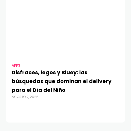
APPS
MO
Disfraces, legos y Bluey: las
G
búsquedas que dominan el delivery
c
para el Día del Niño
c
AGOSTO 7, 2026
in
AGO