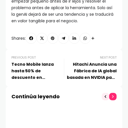
empezar pequeño antes de ir lejos y resolver el
problema antes de aplicar la herramienta. Solo así
la genAI dejará de ser una tendencia y se traducirá
en valor tangible para el negocio.
Shares:
PREVIOUS POST
NEXT POST
Tecno Mobile lanza
Hitachi Anuncia una
hasta 50% de
Fábrica de IA global
descuento en
basada en NVIDIA para
smartphones este
crear tecnologías de IA
Cyber Monday en Chile
Física
Continúa leyendo