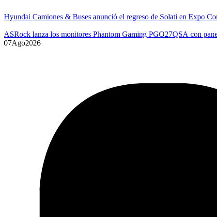
Hyundai Camiones & Buses anunció el regreso de Solati en Expo Co
ASRock lanza los monitores Phantom Gaming PGO27QSA con p
07
Ago
2026