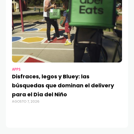
APPS
MO
Disfraces, legos y Bluey: las
G
búsquedas que dominan el delivery
c
para el Día del Niño
c
AGOSTO 7, 2026
in
AGO