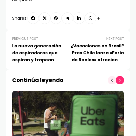
Shares:
PREVIOUS POST
NEXT POST
La nueva generación
¿Vacaciones en Brasil?
de aspiradoras que
Prex Chile lanza «Feria
aspiran y trapean
de Reales» ofreciendo
usando solo 700 ml de
la moneda carioca más
agua
conveniente del
Continúa leyendo
mercado