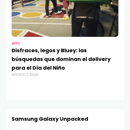
APPS
MO
Disfraces, legos y Bluey: las
G
búsquedas que dominan el delivery
c
para el Día del Niño
c
AGOSTO 7, 2026
in
AGO
Samsung Galaxy Unpacked