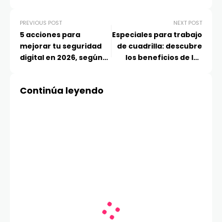
PREVIOUS POST
NEXT POST
5 acciones para
Especiales para trabajo
mejorar tu seguridad
de cuadrilla: descubre
digital en 2026, según
los beneficios de los
Experian
Landking LK3 y LK5
Doble Cabina
Continúa leyendo