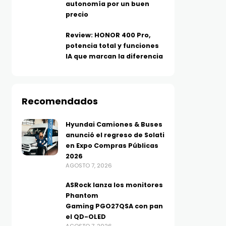
autonomía por un buen
precio
Review: HONOR 400 Pro,
potencia total y funciones
IA que marcan la diferencia
Recomendados
Hyundai Camiones & Buses
anunció el regreso de Solati
en Expo Compras Públicas
2026
AGOSTO 7, 2026
ASRock lanza los monitores
Phantom
Gaming PGO27QSA con pan
el QD-OLED