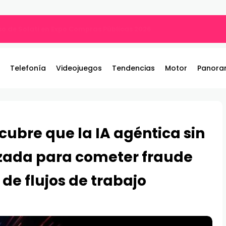
ng PGO27QSA con panel QD-OLED
Telefonía
Videojuegos
Tendencias
Motor
Panora
ubre que la IA agéntica sin
izada para cometer fraude
 de flujos de trabajo