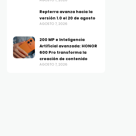
AGOSTO 7, 2026
Repterra avanza hacia la
versión 1.0 el 20 de agosto
AGOSTO 7, 2026
200 MP e Inteligencia
Artificial avanzada: HONOR
TELEFONÍA
RETAIL
600 Pro transforma la
200 MP e Inteligencia
La próxima etapa de lo
creación de contenido
Artificial avanzada:
pagos instantáneos ya
AGOSTO 7, 2026
HONOR 600 Pro transforma
estará en su adopción,
la creación de contenido
en su integración
AGOSTO 7, 2026
AGOSTO 7, 2026