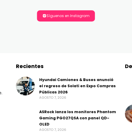
Síguenos en Instagram
Recientes
De
Hyundai Camiones & Buses anunció
el regreso de Solati en Expo Compras
Públicas 2026
e.
AGOSTO 7, 2026
ASRock lanza los monitores Phantom
Gaming PGO27QSA con panel QD-
OLED
AGOSTO 7, 2026