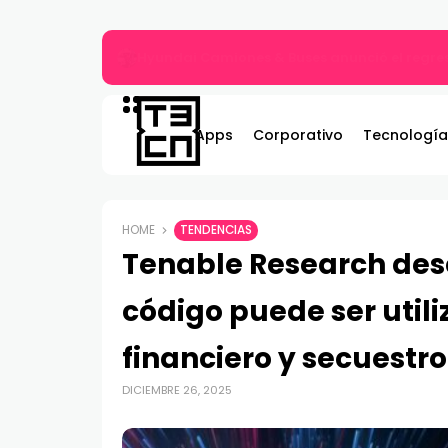
ASRock lanza los monitores Phantom Gami
Apps
Corporativo
Tecnología
HOME
TENDENCIAS
Tenable Research desc
código puede ser util
financiero y secuestro
DICIEMBRE 26, 2025