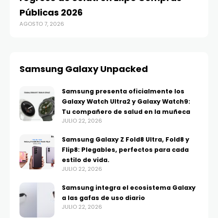
Públicas 2026
O
AGOSTO 7, 2026
AGO
Samsung Galaxy Unpacked
Samsung presenta oficialmente los
Galaxy Watch Ultra2 y Galaxy Watch9:
Tu compañero de salud en la muñeca
JULIO 22, 2026
Samsung Galaxy Z Fold8 Ultra, Fold8 y
Flip8: Plegables, perfectos para cada
estilo de vida.
JULIO 22, 2026
Samsung integra el ecosistema Galaxy
a las gafas de uso diario
JULIO 22, 2026