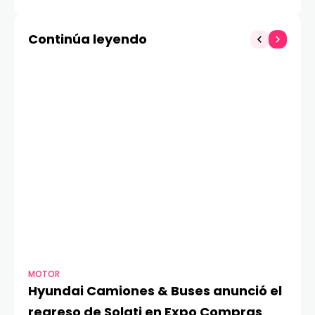
ULTIMATE DESIGN Royal
inolvidables y vive la
Gold Edition
mejor experiencia
Continúa leyendo
móvil
MOTOR
TE
Hyundai Camiones & Buses anunció el
A
regreso de Solati en Expo Compras
G