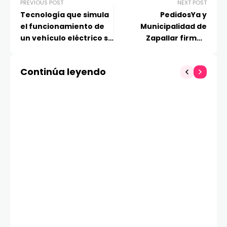
PREVIOUS POST
NEXT POST
Tecnología que simula
PedidosYa y
el funcionamiento de
Municipalidad de
un vehículo eléctrico se
Zapallar firman
presenta en Congreso
convenio para impulsar
Futuro 2026
el comercio local y
Continúa leyendo
fortalecer la seguridad
en el delivery