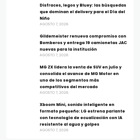
Disfraces, legos y Bluey: las búsquedas
que dominan el delivery para el Día del
Niño
AGOSTO 7, 2026
Gildemeister renueva compromiso con
Bomberos y entrega 19 camionetas JAC
nuevas para la institución
AGOSTO 7, 2026
MG ZX lidera la venta de SUV en julio y
consolida el avance de MG Motor en
uno de los segmentos más
competitivos del mercado
AGOSTO 7, 2026
Xboom Mini, sonido inteligente en
formato pequeño: LG estrena parlante
con tecnología de ecualización con IA
resistente al agua y golpes
AGOSTO 7, 2026