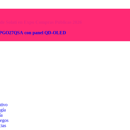
ng PGO27QSA con panel QD-OLED
tivo
gía
ía
uegos
ias
mas