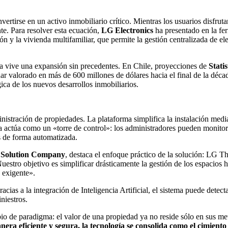
vertirse en un activo inmobiliario crítico. Mientras los usuarios disfrut
te. Para resolver esta ecuación,
LG Electronics
ha presentado en la fe
n y la vivienda multifamiliar, que permite la gestión centralizada de el
a vive una expansión sin precedentes. En Chile, proyecciones de
Statis
ar valorado en más de 600 millones de dólares hacia el final de la déc
ica de los nuevos desarrollos inmobiliarios.
nistración de propiedades. La plataforma simplifica la instalación media
a actúa como un «torre de control»: los administradores pueden monitorea
as de forma automatizada.
e Solution Company
, destaca el enfoque práctico de la solución: LG 
estro objetivo es simplificar drásticamente la gestión de los espacios 
 exigente».
cias a la integración de Inteligencia Artificial, el sistema puede detec
niestros.
o de paradigma: el valor de una propiedad ya no reside sólo en sus met
anera eficiente y segura, la tecnología se consolida como el cimient