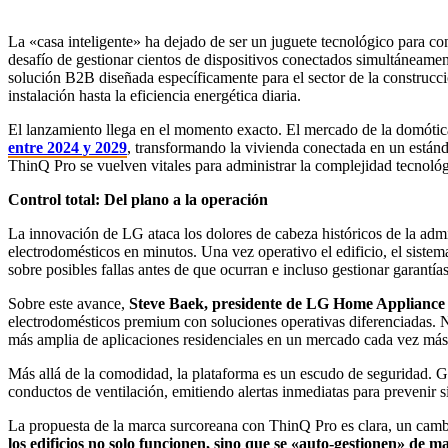
La «casa inteligente» ha dejado de ser un juguete tecnológico para con
desafío de gestionar cientos de dispositivos conectados simultáneamen
solución B2B diseñada específicamente para el sector de la construcció
instalación hasta la eficiencia energética diaria.
El lanzamiento llega en el momento exacto. El mercado de la domótic
entre 2024 y 2029
, transformando la vivienda conectada en un estánd
ThinQ Pro se vuelven vitales para administrar la complejidad tecnológ
Control total: Del plano a la operación
La innovación de LG ataca los dolores de cabeza históricos de la admi
electrodomésticos en minutos. Una vez operativo el edificio, el sistem
sobre posibles fallas antes de que ocurran e incluso gestionar garantí
Sobre este avance,
Steve Baek, presidente de LG Home Applianc
electrodomésticos premium con soluciones operativas diferenciadas. Nu
más amplia de aplicaciones residenciales en un mercado cada vez más
Más allá de la comodidad, la plataforma es un escudo de seguridad. Gra
conductos de ventilación, emitiendo alertas inmediatas para prevenir si
La propuesta de la marca surcoreana con ThinQ Pro es clara, un cambi
los edificios no solo funcionen, sino que se «auto-gestionen» de m
Shares: