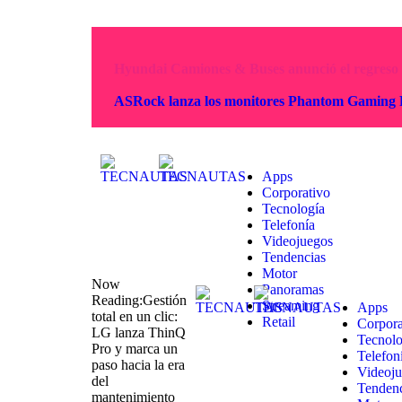
ASRock lanza los monitores Phantom Gami
Apps
Corporativo
Tecnología
Telefonía
Videojuegos
Tendencias
Motor
Now
Panoramas
Reading:
Gestión
Streaming
Apps
total en un clic:
Retail
Corpora
LG lanza ThinQ
Tecnolo
Pro y marca un
Telefon
paso hacia la era
Videoj
del
Tendenc
mantenimiento
Motor
predictivo en
Panora
edificios