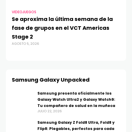
VIDEOJUEGOS
TE
Se aproxima la última semana de la
Má
fase de grupos en el VCT Americas
Re
Stage 2
di
AGOSTO 5, 2026
AGO
Samsung Galaxy Unpacked
Samsung presenta oficialmente los
Galaxy Watch Ultra2 y Galaxy Watch9:
Tu compañero de salud en la muñeca
JULIO 22, 2026
Samsung Galaxy Z Fold8 Ultra, Fold8 y
Flip8: Plegables, perfectos para cada