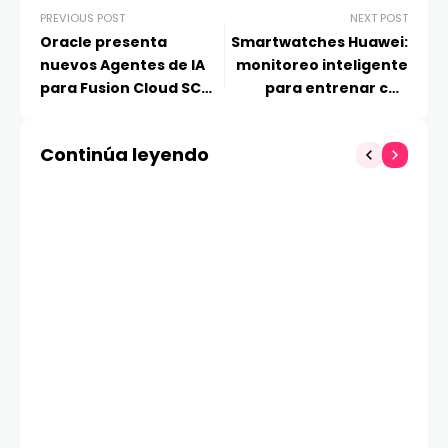
PREVIOUS POST
NEXT POST
Oracle presenta
Smartwatches Huawei:
nuevos Agentes de IA
monitoreo inteligente
para Fusion Cloud SCM
para entrenar con
y destaca el impacto
seguridad y efectividad
para la cadena de
Continúa leyendo
suministro en Chile