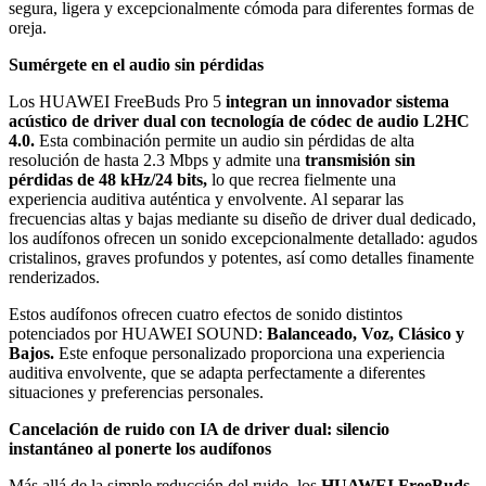
segura, ligera y excepcionalmente cómoda para diferentes formas de
oreja.
Sumérgete en el audio sin pérdidas
Los HUAWEI FreeBuds Pro 5
integran un innovador sistema
acústico de driver dual con tecnología de códec de audio L2HC
4.0.
Esta combinación permite un audio sin pérdidas de alta
resolución de hasta 2.3 Mbps y admite una
transmisión sin
pérdidas de 48 kHz/24 bits,
lo que recrea fielmente una
experiencia auditiva auténtica y envolvente. Al separar las
frecuencias altas y bajas mediante su diseño de driver dual dedicado,
los audífonos ofrecen un sonido excepcionalmente detallado: agudos
cristalinos, graves profundos y potentes, así como detalles finamente
renderizados.
Estos audífonos ofrecen cuatro efectos de sonido distintos
potenciados por HUAWEI SOUND:
Balanceado, Voz, Clásico y
Bajos.
Este enfoque personalizado proporciona una experiencia
auditiva envolvente, que se adapta perfectamente a diferentes
situaciones y preferencias personales.
Cancelación de ruido con IA de driver dual: silencio
instantáneo al ponerte los audífonos
Más allá de la simple reducción del ruido, los
HUAWEI FreeBuds