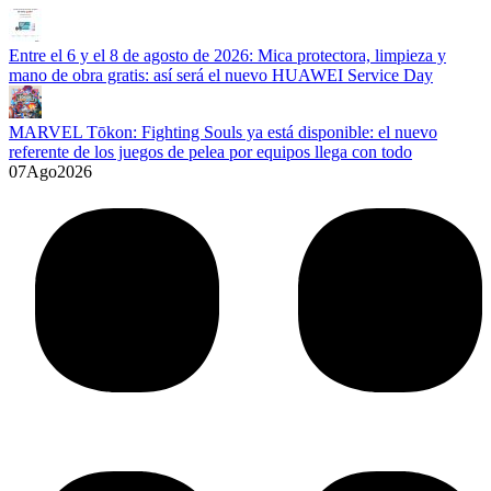
Entre el 6 y el 8 de agosto de 2026: Mica protectora, limpieza y
mano de obra gratis: así será el nuevo HUAWEI Service Day
MARVEL Tōkon: Fighting Souls ya está disponible: el nuevo
referente de los juegos de pelea por equipos llega con todo
07
Ago
2026