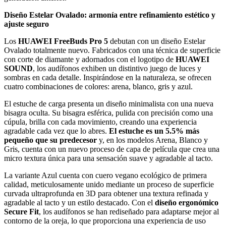
Diseño Estelar Ovalado: armonía entre refinamiento estético y
ajuste seguro
Los
HUAWEI FreeBuds Pro 5
debutan con un diseño Estelar
Ovalado totalmente nuevo. Fabricados con una técnica de superficie
con corte de diamante y adornados con el logotipo de
HUAWEI
SOUND
, los audífonos exhiben un distintivo juego de luces y
sombras en cada detalle. Inspirándose en la naturaleza, se ofrecen
cuatro combinaciones de colores: arena, blanco, gris y azul.
El estuche de carga presenta un diseño minimalista con una nueva
bisagra oculta. Su bisagra esférica, pulida con precisión como una
cúpula, brilla con cada movimiento, creando una experiencia
agradable cada vez que lo abres.
El estuche es un 5.5% más
pequeño que su predecesor
y, en los modelos Arena, Blanco y
Gris, cuenta con un nuevo proceso de capa de película que crea una
micro textura única para una sensación suave y agradable al tacto.
La variante Azul cuenta con cuero vegano ecológico de primera
calidad, meticulosamente unido mediante un proceso de superficie
curvada ultraprofunda en 3D para obtener una textura refinada y
agradable al tacto y un estilo destacado. Con el
diseño ergonómico
Secure Fit
, los audífonos se han rediseñado para adaptarse mejor al
contorno de la oreja, lo que proporciona una experiencia de uso