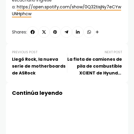
escucharlo ingrese
a:
https://open.spotify.com/show/0Q32tisjNy7eCYw
UNHphcw
Shares:
PREVIOUS POST
NEXT POST
Llegó Rock, la nueva
La flota de camiones de
serie de motherboards
pila de combustible
de ASRock
XCIENT de Hyundai
Motor alcanza los 20
millones de kilómetros
Continúa leyendo
en Europa