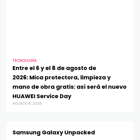
TECNOLOGÍA
VI
Entre el 6 y el 8 de agosto de
MA
2026: Mica protectora, limpieza y
di
mano de obra gratis: así será el nuevo
ju
HUAWEI Service Day
t
AGOSTO 6, 2026
AG
Samsung Galaxy Unpacked