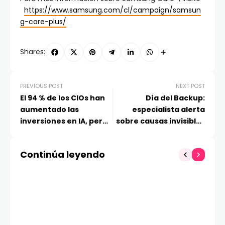
https://www.samsung.com/cl/campaign/samsun
g-care-plus/
Shares:
PREVIOUS POST
NEXT POST
El 94 % de los CIOs han
Día del Backup:
aumentado las
especialista alerta
inversiones en IA, pero
sobre causas invisibles
la mitad advierte que la
de fallas en datos
adopción está
corporativos
Continúa leyendo
avanzando demasiado
rápido