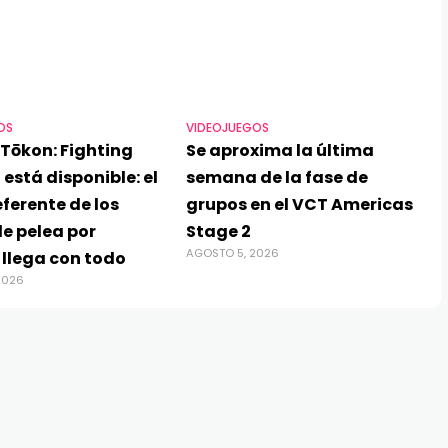
OS
VIDEOJUEGOS
Tōkon: Fighting
Se aproxima la última
 está disponible: el
semana de la fase de
ferente de los
grupos en el VCT Americas
e pelea por
Stage 2
AGOSTO 5, 2026
 llega con todo
2026