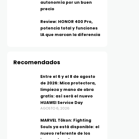
autonomía por un buen
precio
Review: HONOR 400 Pro,
potencia total y funciones
IA que marcan la diferencia
TECNOLOGÍA
TELEFONÍA
Más allá del MP3: ¿Qué es el
Los moto g evolucionan
audio Hi-Res y por qué tu
más batería, IA y func
Recomendados
música suena diferente?
inteligentes para el dí
AGOSTO 5, 2026
día
Entre el 6 y el 8 de agosto
AGOSTO 5, 2026
de 2026: Mica protectora,
limpieza y mano de obra
gratis: así será el nuevo
HUAWEI Service Day
AGOSTO 6, 2026
MARVEL Tōkon: Fighting
Souls ya está disponible: el
nuevo referente de los