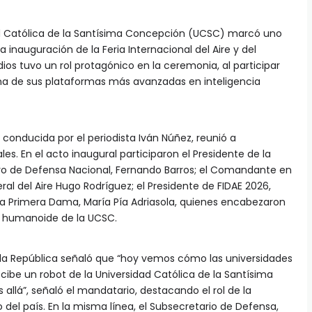
d Católica de la Santísima Concepción (UCSC) marcó uno
inauguración de la Feria Internacional del Aire y del
ios tuvo un rol protagónico en la ceremonia, al participar
 una de sus plataformas más avanzadas en inteligencia
 conducida por el periodista Iván Núñez, reunió a
es. En el acto inaugural participaron el Presidente de la
stro de Defensa Nacional, Fernando Barros; el Comandante en
ral del Aire Hugo Rodríguez; el Presidente de FIDAE 2026,
 la Primera Dama, María Pía Adriasola, quienes encabezaron
ot humanoide de la UCSC.
e la República señaló que “hoy vemos cómo las universidades
cibe un robot de la Universidad Católica de la Santísima
llá”, señaló el mandatario, destacando el rol de la
 del país. En la misma línea, el Subsecretario de Defensa,