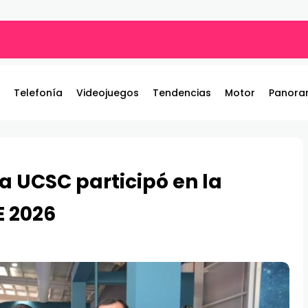
ble: el nuevo referente de los juegos de pelea por equipos llega 
Telefonía
Videojuegos
Tendencias
Motor
Panora
 UCSC participó en la
E 2026