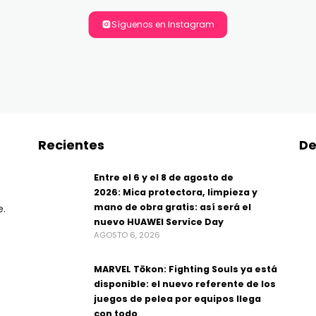
Síguenos en Instagram
Recientes
De
Entre el 6 y el 8 de agosto de
2026: Mica protectora, limpieza y
mano de obra gratis: así será el
e.
nuevo HUAWEI Service Day
AGOSTO 6, 2026
MARVEL Tōkon: Fighting Souls ya está
disponible: el nuevo referente de los
juegos de pelea por equipos llega
con todo