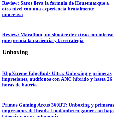
Review: Saros lleva la fórmula de Housemarque a
otro nivel con una experiencia brutalmente
inmersiva
Review: Marathon, un shooter de extracción intenso
que premia la paciencia y la estrategia
Unboxing
KlipXtreme EdgeBuds Ultra: Unboxing y primeras
impresiones, audífonos con ANC híbrido y hasta 26
horas de batería
Primus Gaming Arcus 360BT: Unboxing y primeras
impresiones del headset inalámbrico gamer con baja
latencia y gran autonomía