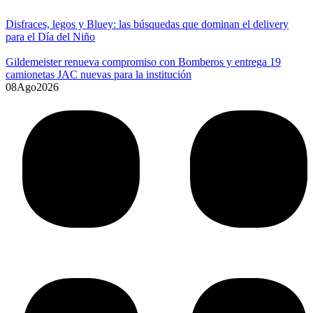
Disfraces, legos y Bluey: las búsquedas que dominan el delivery
para el Día del Niño
Gildemeister renueva compromiso con Bomberos y entrega 19
camionetas JAC nuevas para la institución
08
Ago
2026