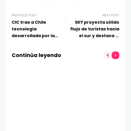
PREVIOUS POST
NEXT POST
CIC trae a Chile
SKY proyecta sólido
tecnología
flujo de turistas hacia
desarrollada por la
el sur y destaca el
NASA y que hoy
arribo de viajeros
promete cambiar la
brasileños en esta
Continúa leyendo
forma en que
temporada invernal
dormimos