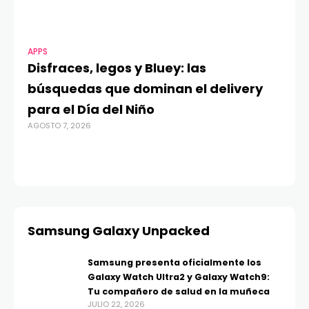
APPS
MO
Disfraces, legos y Bluey: las
G
búsquedas que dominan el delivery
c
para el Día del Niño
c
AGOSTO 7, 2026
in
AGO
Samsung Galaxy Unpacked
Samsung presenta oficialmente los
Galaxy Watch Ultra2 y Galaxy Watch9:
Tu compañero de salud en la muñeca
JULIO 22, 2026