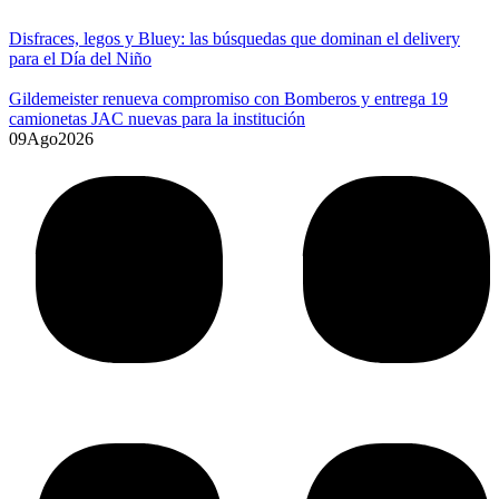
Disfraces, legos y Bluey: las búsquedas que dominan el delivery
para el Día del Niño
Gildemeister renueva compromiso con Bomberos y entrega 19
camionetas JAC nuevas para la institución
09
Ago
2026