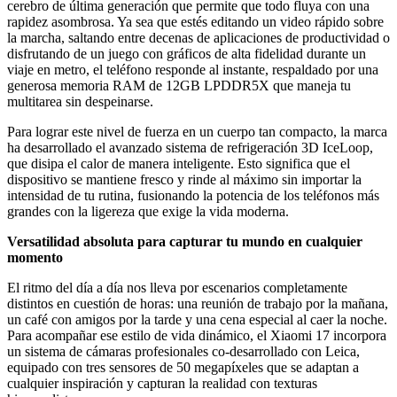
cerebro de última generación que permite que todo fluya con una
rapidez asombrosa. Ya sea que estés editando un video rápido sobre
la marcha, saltando entre decenas de aplicaciones de productividad o
disfrutando de un juego con gráficos de alta fidelidad durante un
viaje en metro, el teléfono responde al instante, respaldado por una
generosa memoria RAM de 12GB LPDDR5X que maneja tu
multitarea sin despeinarse.
Para lograr este nivel de fuerza en un cuerpo tan compacto, la marca
ha desarrollado el avanzado sistema de refrigeración 3D IceLoop,
que disipa el calor de manera inteligente. Esto significa que el
dispositivo se mantiene fresco y rinde al máximo sin importar la
intensidad de tu rutina, fusionando la potencia de los teléfonos más
grandes con la ligereza que exige la vida moderna.
Versatilidad absoluta para capturar tu mundo en cualquier
momento
El ritmo del día a día nos lleva por escenarios completamente
distintos en cuestión de horas: una reunión de trabajo por la mañana,
un café con amigos por la tarde y una cena especial al caer la noche.
Para acompañar ese estilo de vida dinámico, el Xiaomi 17 incorpora
un sistema de cámaras profesionales co-desarrollado con Leica,
equipado con tres sensores de 50 megapíxeles que se adaptan a
cualquier inspiración y capturan la realidad con texturas