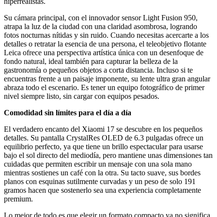
hiperrealistas.
Su cámara principal, con el innovador sensor Light Fusion 950,
atrapa la luz de la ciudad con una claridad asombrosa, logrando
fotos nocturnas nítidas y sin ruido. Cuando necesitas acercarte a los
detalles o retratar la esencia de una persona, el teleobjetivo flotante
Leica ofrece una perspectiva artística única con un desenfoque de
fondo natural, ideal también para capturar la belleza de la
gastronomía o pequeños objetos a corta distancia. Incluso si te
encuentras frente a un paisaje imponente, su lente ultra gran angular
abraza todo el escenario. Es tener un equipo fotográfico de primer
nivel siempre listo, sin cargar con equipos pesados.
Comodidad sin límites para el día a día
El verdadero encanto del Xiaomi 17 se descubre en los pequeños
detalles. Su pantalla CrystalRes OLED de 6.3 pulgadas ofrece un
equilibrio perfecto, ya que tiene un brillo espectacular para usarse
bajo el sol directo del mediodía, pero mantiene unas dimensiones tan
cuidadas que permiten escribir un mensaje con una sola mano
mientras sostienes un café con la otra. Su tacto suave, sus bordes
planos con esquinas sutilmente curvadas y un peso de solo 191
gramos hacen que sostenerlo sea una experiencia completamente
premium.
Lo mejor de todo es que elegir un formato compacto ya no significa