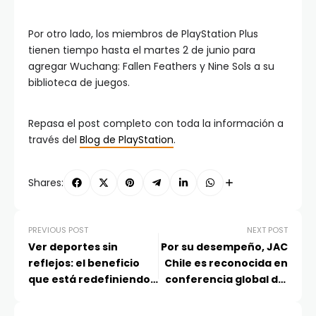
Por otro lado, los miembros de PlayStation Plus
tienen tiempo hasta el martes 2 de junio para
agregar Wuchang: Fallen Feathers y Nine Sols a su
biblioteca de juegos.
Repasa el post completo con toda la información a
través del
Blog de PlayStation
.
Shares:
PREVIOUS POST
NEXT POST
Ver deportes sin
Por su desempeño, JAC
reflejos: el beneficio
Chile es reconocida en
que está redefiniendo
conferencia global del
la elección de
fabricante en China
televisores en Chile