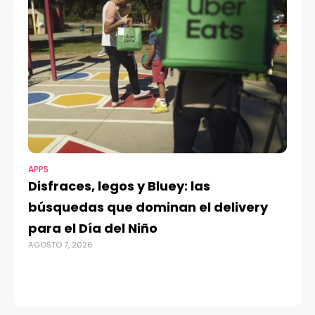
APPS
MO
Disfraces, legos y Bluey: las
G
búsquedas que dominan el delivery
c
para el Día del Niño
c
AGOSTO 7, 2026
in
AGO