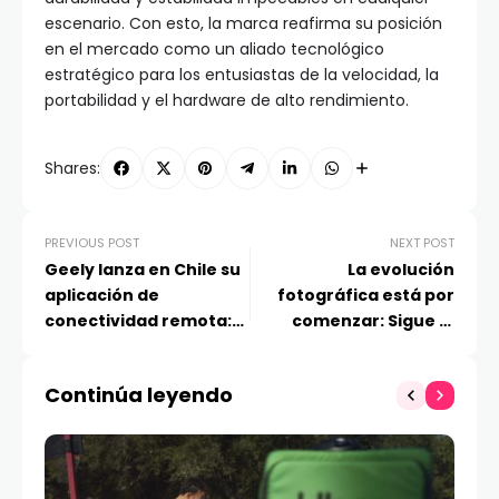
escenario. Con esto, la marca reafirma su posición
en el mercado como un aliado tecnológico
estratégico para los entusiastas de la velocidad, la
portabilidad y el hardware de alto rendimiento.
Shares:
PREVIOUS POST
NEXT POST
Geely lanza en Chile su
La evolución
aplicación de
fotográfica está por
conectividad remota:
comenzar: Sigue el
permite controlar el
lanzamiento de la serie
vehículo desde el
Xiaomi 17T
Continúa leyendo
celular con 2 años de
conectividad incluida