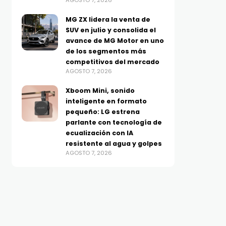
AGOSTO 7, 2026
MG ZX lidera la venta de
SUV en julio y consolida el
avance de MG Motor en uno
de los segmentos más
competitivos del mercado
AGOSTO 7, 2026
Xboom Mini, sonido
inteligente en formato
pequeño: LG estrena
parlante con tecnología de
ecualización con IA
resistente al agua y golpes
AGOSTO 7, 2026