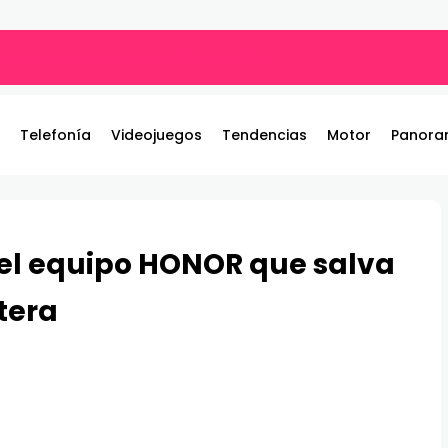
ros y entrega 19 camionetas JAC nuevas para la institución
Telefonía
Videojuegos
Tendencias
Motor
Panora
 el equipo HONOR que salva
etera