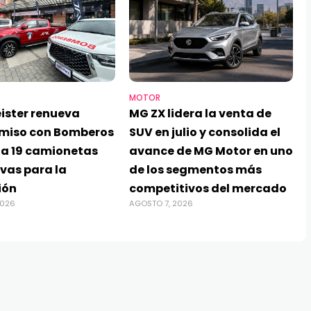
MOTOR
ister renueva
MG ZX lidera la venta de
miso con Bomberos
SUV en julio y consolida el
ga 19 camionetas
avance de MG Motor en uno
vas para la
de los segmentos más
ión
competitivos del mercado
2026
AGOSTO 7, 2026