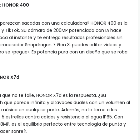
s: HONOR 400
 parezcan sacadas con una calculadora? HONOR 400 es la
am y TikTok. Su cámara de 200MP potenciada con IA hace
nfoca al instante y te entrega resultados profesionales sin
procesador Snapdragon 7 Gen 3, puedes editar videos y
ono se «pegue». Es potencia pura con un diseño que se roba
ONOR X7d
ía que no te falle, HONOR X7d es la respuesta. ¿Su
 que parece infinita y altavoces duales con un volumen al
música en cualquier parte. Además, no le teme a los
 5 estrellas contra caídas y resistencia al agua IP65. Con
MP, es el equilibrio perfecto entre tecnología de punta y
acer sonreír.