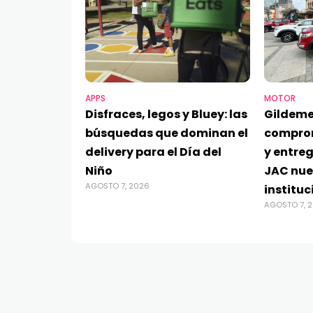
APPS
MOTOR
Disfraces, legos y Bluey: las
Gildeme
búsquedas que dominan el
compro
delivery para el Día del
y entre
Niño
JAC nue
AGOSTO 7, 2026
instituc
AGOSTO 7, 