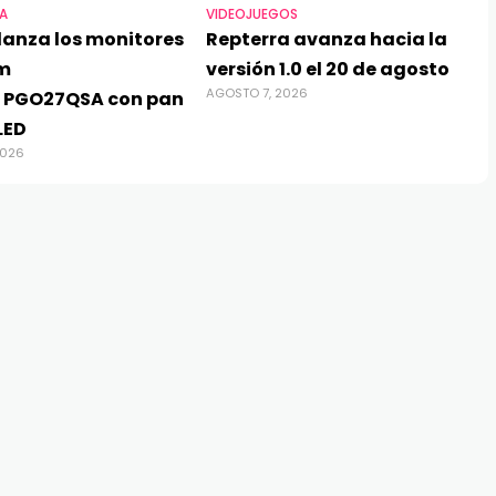
A
VIDEOJUEGOS
lanza los monitores
Repterra avanza hacia la
m
versión 1.0 el 20 de agosto
AGOSTO 7, 2026
 PGO27QSA con pan
LED
2026