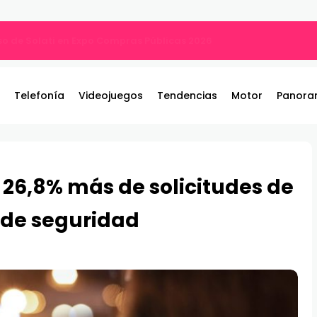
ng PGO27QSA con panel QD-OLED
Telefonía
Videojuegos
Tendencias
Motor
Panora
 26,8% más de solicitudes de
s de seguridad