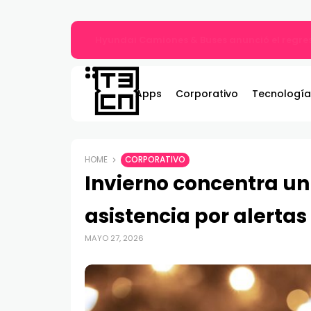
ASRock lanza los monitores Phantom Gami
Apps
Corporativo
Tecnología
HOME
CORPORATIVO
Invierno concentra un
asistencia por alerta
MAYO 27, 2026