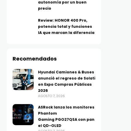
autonomía por un buen
TELEFONÍA
RETAIL
precio
200 MP e Inteligencia
La próxima etapa de lo
Artificial avanzada:
pagos instantáneos ya
Review: HONOR 400 Pro,
HONOR 600 Pro transforma
estará en su adopción,
potencia total y funciones
IA que marcan la diferencia
la creación de contenido
en su integración
AGOSTO 7, 2026
AGOSTO 7, 2026
Recomendados
Hyundai Camiones & Buses
anunció el regreso de Solati
en Expo Compras Públicas
2026
AGOSTO 7, 2026
ASRock lanza los monitores
Phantom
Gaming PGO27QSA con pan
el QD-OLED