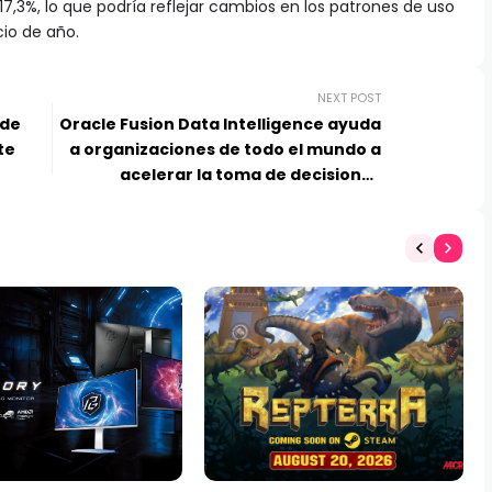
17,3%, lo que podría reflejar cambios en los patrones de uso
cio de año.
NEXT POST
 de
Oracle Fusion Data Intelligence ayuda
te
a organizaciones de todo el mundo a
acelerar la toma de decisiones
impulsada por IA