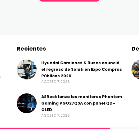
Recientes
De
Hyundai Camiones & Buses anunció
el regreso de Solati en Expo Compras
Públicas 2026
e.
AGOSTO 7, 2026
ASRock lanza los monitores Phantom
Gaming PGO27QSA con panel QD-
OLED
AGOSTO 7, 2026
ss Gestión de Medios.