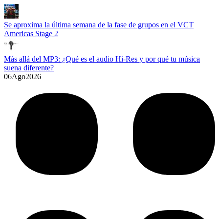
Se aproxima la última semana de la fase de grupos en el VCT
Americas Stage 2
Más allá del MP3: ¿Qué es el audio Hi-Res y por qué tu música
suena diferente?
06
Ago
2026