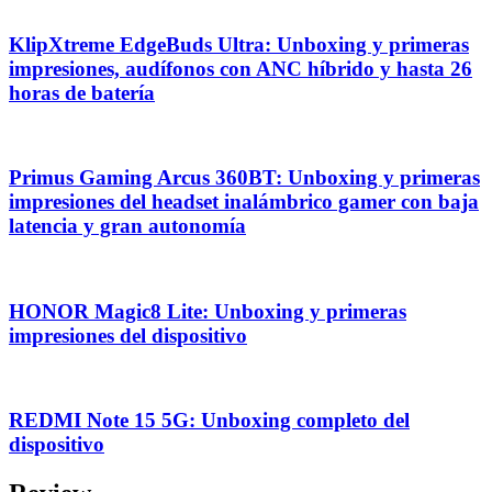
KlipXtreme EdgeBuds Ultra: Unboxing y primeras
impresiones, audífonos con ANC híbrido y hasta 26
horas de batería
Primus Gaming Arcus 360BT: Unboxing y primeras
impresiones del headset inalámbrico gamer con baja
latencia y gran autonomía
HONOR Magic8 Lite: Unboxing y primeras
impresiones del dispositivo
REDMI Note 15 5G: Unboxing completo del
dispositivo