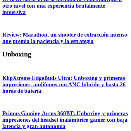
otro nivel con una experiencia brutalmente
inmersiva
Review: Marathon, un shooter de extracción intenso
que premia la paciencia y la estrategia
Unboxing
KlipXtreme EdgeBuds Ultra: Unboxing y primeras
impresiones, audífonos con ANC híbrido y hasta 26
horas de batería
Primus Gaming Arcus 360BT: Unboxing y primeras
impresiones del headset inalámbrico gamer con baja
latencia y gran autonomía