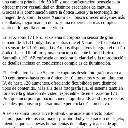
una cámara principal de 50 MP y una configuración pensada para
ofrecer mayor versatilidad en distintos escenarios de captura.
Gracias a la combinación entre la óptica Leica y la tecnología de
imagen de Xiaomi, la serie Xiaomi 17T busca ofrecer imágenes más
detalladas, mejor manejo de luz y una experiencia más completa
tanto en fotografía como en video.
En el Xiaomi 17T Pro, el sistema incorpora un sensor de gran
tamaño de 1/1,31 pulgadas, mientras que el Xiaomi 17T cuenta con
un sensor de 1/1,55 pulgadas. Ambos dispositivos integran el diseño
óptico Leica UltraPure y una estructura de lente híbrida Leica
Summilux 1G+6P, enfocada en mejorar la claridad y la reproducción
de detalles incluso en condiciones complejas de iluminación.
El teleobjetivo Leica x5 permite capturas desde fotografía macro a
30 centímetros hasta zoom óptico de 10 aumentos y zoom ultra con
IA de hasta 120 aumentos, ofreciendo flexibilidad para distintos
tipos de contenido. Más allá de la fotografía fija, el sistema también
fortalece la grabación de video, especialmente en el Xiaomi 17T
Pro, que incorpora grabación cinematográfica 4K a 60 fps y efectos
visuales que buscan generar una experiencia más inmersiva.
A esto se suma Leica Live Portrait, que añade un efecto bokeh
natural para retratos con mayor profundidad y separación del sujeto,
mientras que las nuevas herramientas de collage y marcas de agua