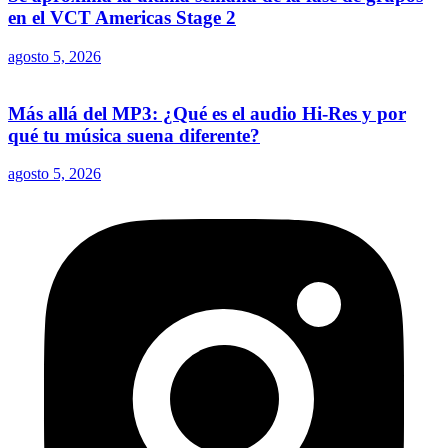
en el VCT Americas Stage 2
agosto 5, 2026
Más allá del MP3: ¿Qué es el audio Hi-Res y por
qué tu música suena diferente?
agosto 5, 2026