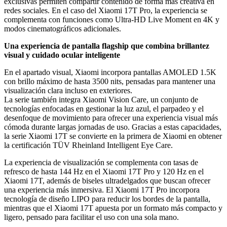
exclusivas permiten compartir contenido de forma más creativa en
redes sociales. En el caso del Xiaomi 17T Pro, la experiencia se
complementa con funciones como Ultra-HD Live Moment en 4K y
modos cinematográficos adicionales.
Una experiencia de pantalla flagship que combina brillantez
visual y cuidado ocular inteligente
En el apartado visual, Xiaomi incorpora pantallas AMOLED 1.5K
con brillo máximo de hasta 3500 nits, pensadas para mantener una
visualización clara incluso en exteriores.
La serie también integra Xiaomi Vision Care, un conjunto de
tecnologías enfocadas en gestionar la luz azul, el parpadeo y el
desenfoque de movimiento para ofrecer una experiencia visual más
cómoda durante largas jornadas de uso. Gracias a estas capacidades,
la serie Xiaomi 17T se convierte en la primera de Xiaomi en obtener
la certificación TÜV Rheinland Intelligent Eye Care.
La experiencia de visualización se complementa con tasas de
refresco de hasta 144 Hz en el Xiaomi 17T Pro y 120 Hz en el
Xiaomi 17T, además de biseles ultradelgados que buscan ofrecer
una experiencia más inmersiva. El Xiaomi 17T Pro incorpora
tecnología de diseño LIPO para reducir los bordes de la pantalla,
mientras que el Xiaomi 17T apuesta por un formato más compacto y
ligero, pensado para facilitar el uso con una sola mano.