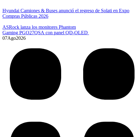
Hyundai Camiones & Buses anunció el regreso de Solati en Expo
Compras Públicas 2026
ASRock lanza los monitores Phantom
Gaming PGO27QSA con panel QD-OLED
07
Ago
2026