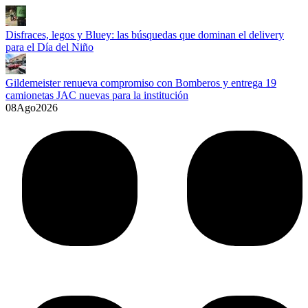
Disfraces, legos y Bluey: las búsquedas que dominan el delivery
para el Día del Niño
Gildemeister renueva compromiso con Bomberos y entrega 19
camionetas JAC nuevas para la institución
08
Ago
2026