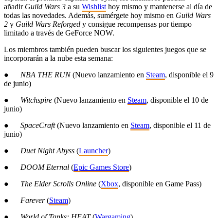
añadir
Guild Wars 3
a su
Wishlist
hoy mismo y mantenerse al día de
todas las novedades. Además, sumérgete hoy mismo en
Guild Wars
2
y
Guild Wars Reforged
y consigue recompensas por tiempo
limitado a través de GeForce NOW.
Los miembros también pueden buscar los siguientes juegos que se
incorporarán a la nube esta semana:
●
NBA THE RUN
(Nuevo lanzamiento en
Steam
, disponible el 9
de junio)
●
Witchspire
(Nuevo lanzamiento en
Steam
, disponible el 10 de
junio)
●
SpaceCraft
(Nuevo lanzamiento en
Steam
, disponible el 11 de
junio)
●
Duet Night Abyss
(
Launcher
)
●
DOOM Eternal
(
Epic Games Store
)
●
The Elder Scrolls Online
(
Xbox
, disponible en Game Pass)
●
Farever
(
Steam
)
●
World of Tanks: HEAT
(
Wargaming
)