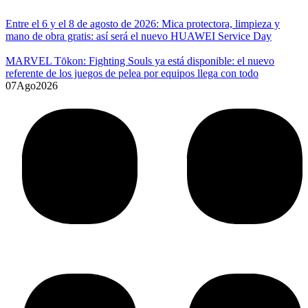
Entre el 6 y el 8 de agosto de 2026: Mica protectora, limpieza y
mano de obra gratis: así será el nuevo HUAWEI Service Day
MARVEL Tōkon: Fighting Souls ya está disponible: el nuevo
referente de los juegos de pelea por equipos llega con todo
07
Ago
2026