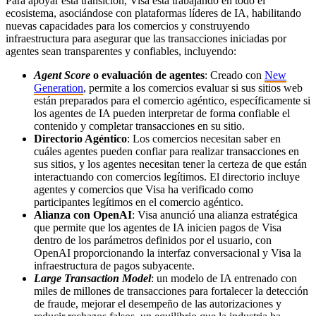
Para apoyar esta transición, Visa está trabajando en todo el
ecosistema, asociándose con plataformas líderes de IA, habilitando
nuevas capacidades para los comercios y construyendo
infraestructura para asegurar que las transacciones iniciadas por
agentes sean transparentes y confiables, incluyendo:
Agent Score
o evaluación de agentes
: Creado con
New
Generation
, permite a los comercios evaluar si sus sitios web
están preparados para el comercio agéntico, específicamente si
los agentes de IA pueden interpretar de forma confiable el
contenido y completar transacciones en su sitio.
Directorio Agéntico
: Los comercios necesitan saber en
cuáles agentes pueden confiar para realizar transacciones en
sus sitios, y los agentes necesitan tener la certeza de que están
interactuando con comercios legítimos. El directorio incluye
agentes y comercios que Visa ha verificado como
participantes legítimos en el comercio agéntico.
Alianza con OpenAI
: Visa anunció una alianza estratégica
que permite que los agentes de IA inicien pagos de Visa
dentro de los parámetros definidos por el usuario, con
OpenAI proporcionando la interfaz conversacional y Visa la
infraestructura de pagos subyacente.
Large Transaction Model
: un modelo de IA entrenado con
miles de millones de transacciones para fortalecer la detección
de fraude, mejorar el desempeño de las autorizaciones y