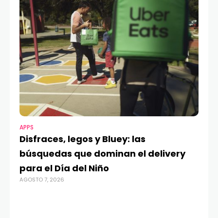
APPS
MO
Disfraces, legos y Bluey: las
G
búsquedas que dominan el delivery
c
para el Día del Niño
c
AGOSTO 7, 2026
in
AGO