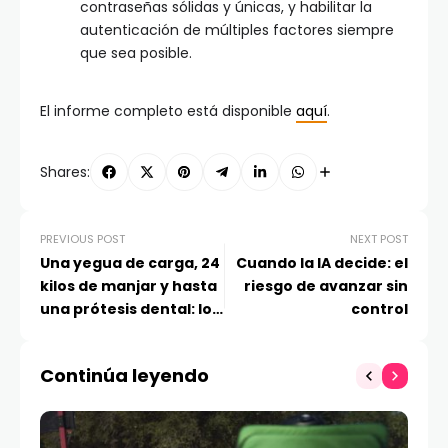
contraseñas sólidas y únicas, y habilitar la
autenticación de múltiples factores siempre
que sea posible.
El informe completo está disponible
aquí
.
Shares:
PREVIOUS POST
NEXT POST
Una yegua de carga, 24
Cuando la IA decide: el
kilos de manjar y hasta
riesgo de avanzar sin
una prótesis dental: los
control
objetos más extraños
olvidados por usuarios
Continúa leyendo
de Uber en Chile