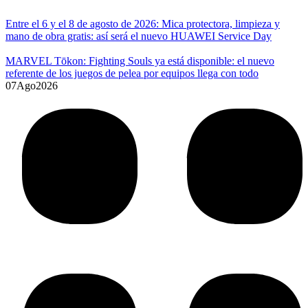
Entre el 6 y el 8 de agosto de 2026: Mica protectora, limpieza y
mano de obra gratis: así será el nuevo HUAWEI Service Day
MARVEL Tōkon: Fighting Souls ya está disponible: el nuevo
referente de los juegos de pelea por equipos llega con todo
07
Ago
2026