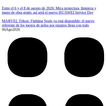
Entre el 6 y el 8 de agosto de 2026: Mica protectora, limpieza y
mano de obra gratis: así será el nuevo HUAWEI Service Day
MARVEL Tōkon: Fighting Souls ya está disponible: el nuevo
referente de los juegos de pelea por equipos llega con todo
06
Ago
2026