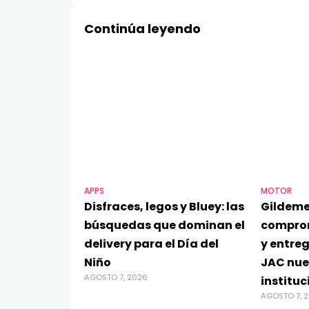
Continúa leyendo
APPS
MOTOR
Disfraces, legos y Bluey: las
Gildeme
búsquedas que dominan el
compro
delivery para el Día del
y entre
Niño
JAC nue
AGOSTO 7, 2026
instituc
AGOSTO 7, 