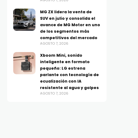
AGOSTO 7, 2026
MG ZX lidera la venta de
SUV en julio y consolida el
avance de MG Motor en uno
de los segmentos más
competitivos del mercado
AGOSTO 7, 2026
Xboom Mini, sonido
inteligente en formato
pequeño: LG estrena
parlante con tecnología de
ecualización con IA
resistente al agua y golpes
AGOSTO 7, 2026