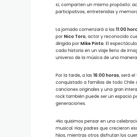
sí, comparten un mismo propósito: ace
participativas, entretenidas y memora
La jornada comenzará a las
11:00 hor
por
Nico Toro
, actor y reconocido cu
dirigida por
Mike Pinto
. El espectácul
cada historia en un viaje lleno de im
universo de la música de una manera 
Por la tarde, a las
16:00 horas
, será e
conquistado a familias de todo Chile
canciones originales y una gran inter
rock también puede ser un espacio par
generaciones.
«No quisimos pensar en una celebració
musical. Hay padres que crecieron es
hijos, mientras otros disfrutan los cu