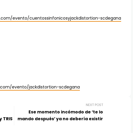
c.com/evento/cuentossinfonicosyjackdistortion-scdegana
c.com/evento/jackdistortion-scdegana
NEXT POST
Ese momento incómodo de ‘te lo
y TRIS
mando después’ ya no debería existir