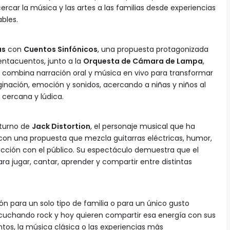
rcar la música y las artes a las familias desde experiencias
bles.
as
con
Cuentos Sinfónicos
, una propuesta protagonizada
entacuentos, junto a la
Orquesta de Cámara de Lampa
,
o combina narración oral y música en vivo para transformar
aginación, emoción y sonidos, acercando a niñas y niños al
cercana y lúdica.
l turno de
Jack Distortion
, el personaje musical que ha
 con una propuesta que mezcla guitarras eléctricas, humor,
acción con el público. Su espectáculo demuestra que el
a jugar, cantar, aprender y compartir entre distintas
n para un solo tipo de familia o para un único gusto
cuchando rock y hoy quieren compartir esa energía con sus
entos, la música clásica o las experiencias más