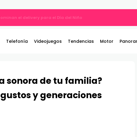
ros y entrega 19 camionetas JAC nuevas para la institución
Telefonía
Videojuegos
Tendencias
Motor
Panora
 sonora de tu familia?
 gustos y generaciones