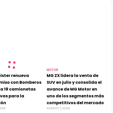
MOTOR
ister renueva
MG ZX lidera la venta de
miso con Bomberos
SUV en julio y consolida el
ga 19 camionetas
avance de MG Motor en
vas para la
uno de los segmentos más
ión
competitivos del mercado
2026
AGOSTO 7, 2026