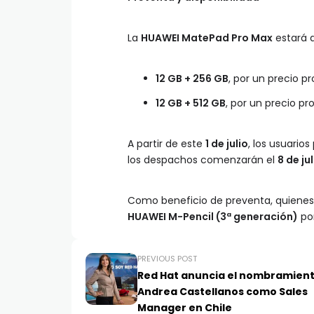
La
HUAWEI MatePad Pro Max
estará d
12 GB + 256 GB
, por un precio 
12 GB + 512 GB
, por un precio p
A partir de este
1 de julio
, los usuario
los despachos comenzarán el
8 de jul
Como beneficio de preventa, quienes 
HUAWEI M-Pencil (3ª generación)
po
PREVIOUS POST
Red Hat anuncia el nombramien
Andrea Castellanos como Sales
Manager en Chile