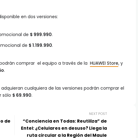
isponible en dos versiones:
promocional de
$ 999.990
.
romocional de
$ 1.199.990
.
s podrán comprar el equipo a través de la
HUAWEI Store
, y
io
.
adquieran cualquiera de las versiones podrán comprar el
r sólo
$ 69.990
.
NEXT POST
to de
“Conciencia en Todas: Reutiliza” de
Entel: ¿Celulares en desuso? Llega la
ruta circular a la Región del Maule