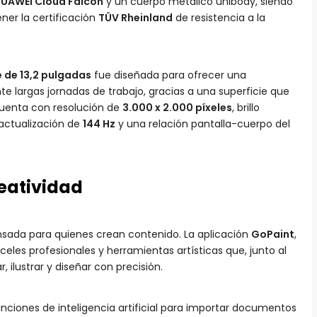
UAWEI Cloud Falcon
y un cuerpo metálico unibody, siendo
ner la certificación
TÜV Rheinland
de resistencia a la
 de 13,2 pulgadas
fue diseñada para ofrecer una
 largas jornadas de trabajo, gracias a una superficie que
 cuenta con resolución de
3.000 x 2.000 píxeles
, brillo
 actualización de
144 Hz
y una relación pantalla-cuerpo del
reatividad
sada para quienes crean contenido. La aplicación
GoPaint
,
celes profesionales y herramientas artísticas que, junto al
r, ilustrar y diseñar con precisión.
nciones de inteligencia artificial para importar documentos