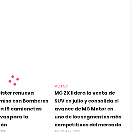
MOTOR
ister renueva
MG ZX lidera la venta de
miso con Bomberos
SUV en julio y consolida el
ga 19 camionetas
avance de MG Motor en
vas para la
uno de los segmentos más
ión
competitivos del mercado
2026
AGOSTO 7, 2026