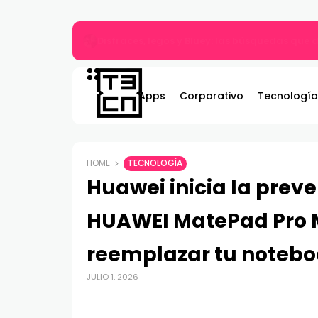
Gildemeister renueva compromiso con Bombe
Apps
Corporativo
Tecnología
HOME
TECNOLOGÍA
Huawei inicia la preve
HUAWEI MatePad Pro M
reemplazar tu noteb
JULIO 1, 2026