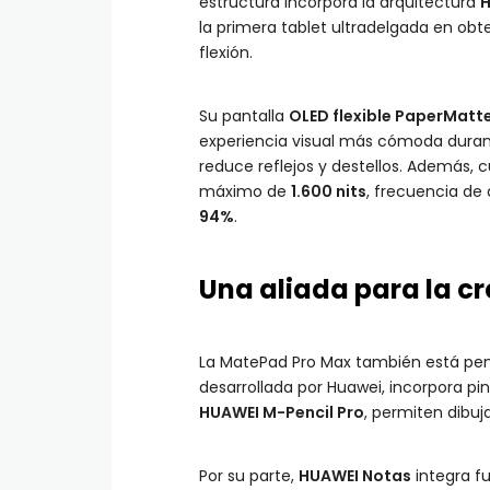
estructura incorpora la arquitectura
H
la primera tablet ultradelgada en obte
flexión.
Su pantalla
OLED flexible PaperMatte
experiencia visual más cómoda durante
reduce reflejos y destellos. Además,
máximo de
1.600 nits
, frecuencia de
94%
.
Una aliada para la c
La MatePad Pro Max también está pen
desarrollada por Huawei, incorpora pin
HUAWEI M-Pencil Pro
, permiten dibuja
Por su parte,
HUAWEI Notas
integra fu