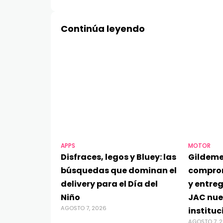
Continúa leyendo
APPS
MOTOR
Disfraces, legos y Bluey: las
Gildeme
búsquedas que dominan el
compro
delivery para el Día del
y entre
Niño
JAC nue
AGOSTO 7, 2026
instituc
AGOSTO 7, 