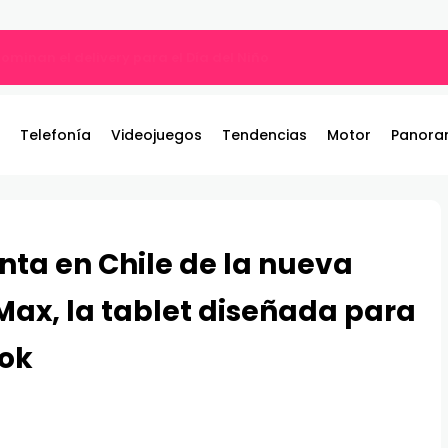
ros y entrega 19 camionetas JAC nuevas para la institución
Telefonía
Videojuegos
Tendencias
Motor
Panora
nta en Chile de la nueva
ax, la tablet diseñada para
ook