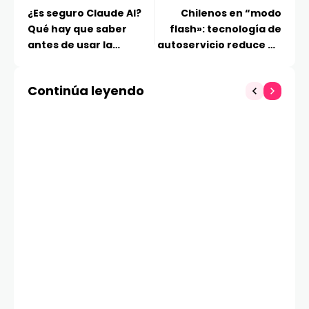
¿Es seguro Claude AI?
Chilenos en “modo
Qué hay que saber
flash»: tecnología de
antes de usar la
autoservicio reduce en
herramienta
un 80% los tiempos de
espera
Continúa leyendo