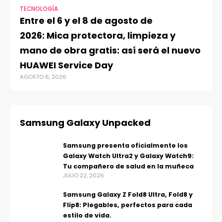
TECNOLOGÍA
VI
Entre el 6 y el 8 de agosto de
MA
2026: Mica protectora, limpieza y
di
mano de obra gratis: así será el nuevo
ju
HUAWEI Service Day
t
AGOSTO 6, 2026
AG
Samsung Galaxy Unpacked
Samsung presenta oficialmente los
Galaxy Watch Ultra2 y Galaxy Watch9:
Tu compañero de salud en la muñeca
JULIO 22, 2026
Samsung Galaxy Z Fold8 Ultra, Fold8 y
Flip8: Plegables, perfectos para cada
estilo de vida.