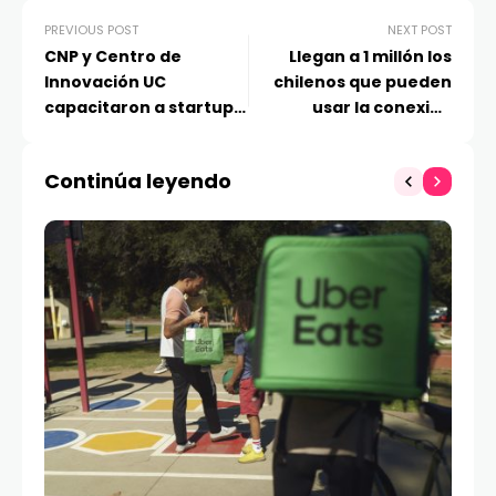
PREVIOUS POST
NEXT POST
CNP y Centro de
Llegan a 1 millón los
Innovación UC
chilenos que pueden
capacitaron a startups
usar la conexión
de la minería en
directa al celular de
estrategias de gestión
Entel Starlink en zonas
Continúa leyendo
documental: carpetas
sin señal
de arranque y
acreditación minera