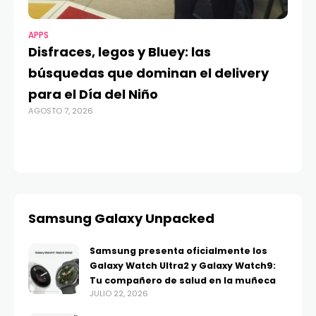
APPS
MO
Disfraces, legos y Bluey: las
G
búsquedas que dominan el delivery
c
para el Día del Niño
c
AGOSTO 7, 2026
in
AGO
Samsung Galaxy Unpacked
Samsung presenta oficialmente los
Galaxy Watch Ultra2 y Galaxy Watch9:
Tu compañero de salud en la muñeca
JULIO 22, 2026