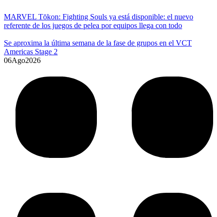
MARVEL Tōkon: Fighting Souls ya está disponible: el nuevo
referente de los juegos de pelea por equipos llega con todo
Se aproxima la última semana de la fase de grupos en el VCT
Americas Stage 2
06
Ago
2026