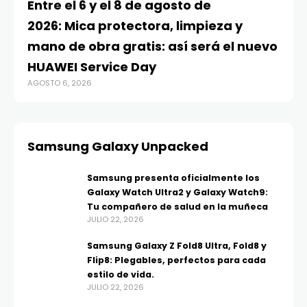
Entre el 6 y el 8 de agosto de
MA
2026: Mica protectora, limpieza y
di
mano de obra gratis: así será el nuevo
ju
HUAWEI Service Day
t
AGOSTO 6, 2026
AG
Samsung Galaxy Unpacked
Samsung presenta oficialmente los
Galaxy Watch Ultra2 y Galaxy Watch9:
Tu compañero de salud en la muñeca
JULIO 22, 2026
Samsung Galaxy Z Fold8 Ultra, Fold8 y
Flip8: Plegables, perfectos para cada
estilo de vida.
JULIO 22, 2026