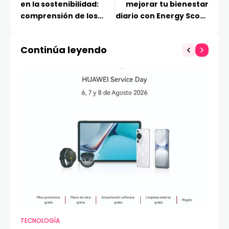
en la sostenibilidad:
mejorar tu bienestar
comprensión de los
diario con Energy Score
reportes y el recuento
en tu Galaxy Watch7
del impacto
Continúa leyendo
TECNOLOGÍA
VI