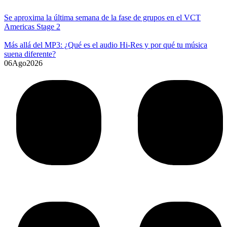
Se aproxima la última semana de la fase de grupos en el VCT
Americas Stage 2
Más allá del MP3: ¿Qué es el audio Hi-Res y por qué tu música
suena diferente?
06
Ago
2026