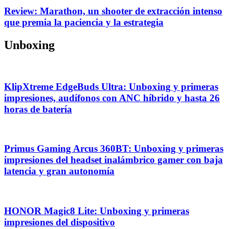
Review: Marathon, un shooter de extracción intenso
que premia la paciencia y la estrategia
Unboxing
KlipXtreme EdgeBuds Ultra: Unboxing y primeras
impresiones, audífonos con ANC híbrido y hasta 26
horas de batería
Primus Gaming Arcus 360BT: Unboxing y primeras
impresiones del headset inalámbrico gamer con baja
latencia y gran autonomía
HONOR Magic8 Lite: Unboxing y primeras
impresiones del dispositivo