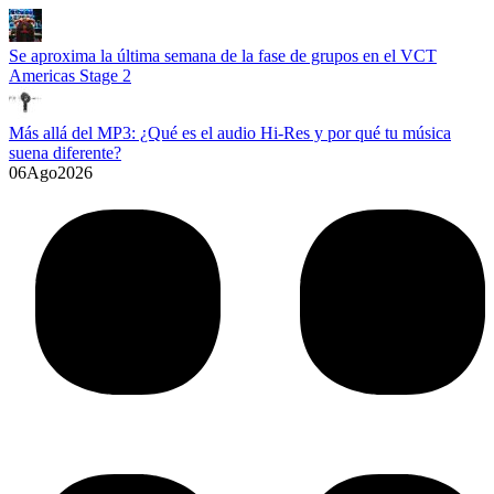
Se aproxima la última semana de la fase de grupos en el VCT
Americas Stage 2
Más allá del MP3: ¿Qué es el audio Hi-Res y por qué tu música
suena diferente?
06
Ago
2026