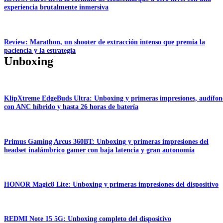
experiencia brutalmente inmersiva
Review: Marathon, un shooter de extracción intenso que premia la
paciencia y la estrategia
Unboxing
KlipXtreme EdgeBuds Ultra: Unboxing y primeras impresiones, audífon
con ANC híbrido y hasta 26 horas de batería
Primus Gaming Arcus 360BT: Unboxing y primeras impresiones del
headset inalámbrico gamer con baja latencia y gran autonomía
HONOR Magic8 Lite: Unboxing y primeras impresiones del dispositivo
REDMI Note 15 5G: Unboxing completo del dispositivo