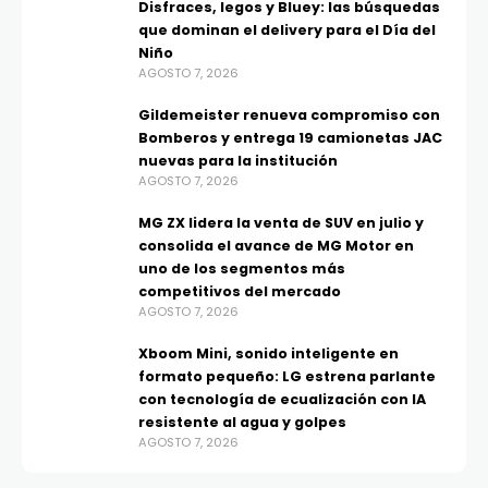
Disfraces, legos y Bluey: las búsquedas
que dominan el delivery para el Día del
Niño
AGOSTO 7, 2026
Gildemeister renueva compromiso con
Bomberos y entrega 19 camionetas JAC
nuevas para la institución
AGOSTO 7, 2026
MG ZX lidera la venta de SUV en julio y
consolida el avance de MG Motor en
uno de los segmentos más
competitivos del mercado
AGOSTO 7, 2026
Xboom Mini, sonido inteligente en
formato pequeño: LG estrena parlante
con tecnología de ecualización con IA
resistente al agua y golpes
AGOSTO 7, 2026