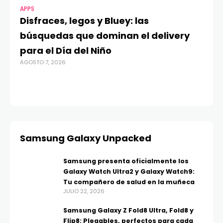
APPS
MO
Disfraces, legos y Bluey: las
G
búsquedas que dominan el delivery
c
para el Día del Niño
c
AGOSTO 7, 2026
in
AGO
Samsung Galaxy Unpacked
Samsung presenta oficialmente los
Galaxy Watch Ultra2 y Galaxy Watch9:
Tu compañero de salud en la muñeca
JULIO 22, 2026
Samsung Galaxy Z Fold8 Ultra, Fold8 y
Flip8: Plegables, perfectos para cada