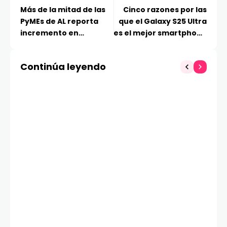
Más de la mitad de las
Cinco razones por las
PyMEs de AL reporta
que el Galaxy S25 Ultra
incremento en
es el mejor smartphone
ciberataques, pero 20%
del año, según Tom’s
no está preparada
Guide
Continúa leyendo
para enfrentarlos