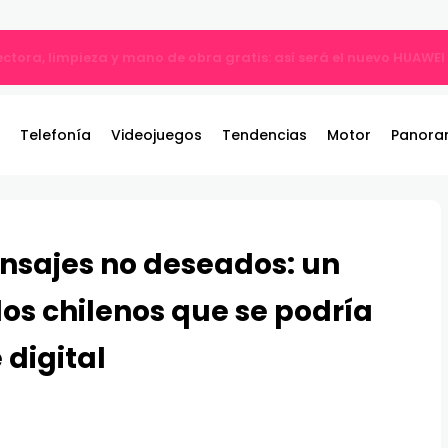
ble: el nuevo referente de los juegos de pelea por equipos llega 
Telefonía
Videojuegos
Tendencias
Motor
Panora
nsajes no deseados: un
los chilenos que se podría
 digital