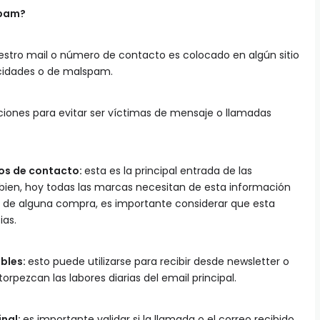
spam?
estro mail o número de contacto es colocado en algún sitio
licidades o de malspam.
nes para evitar ser víctimas de mensaje o llamadas
os de contacto:
esta es la principal entrada de las
bien, hoy todas las marcas necesitan de esta información
s de alguna compra, es importante considerar que esta
ias.
bles:
esto puede utilizarse para recibir desde newsletter o
rpezcan las labores diarias del email principal.
inal:
es importante validar si la llamada o el correo recibido