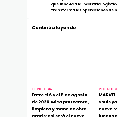
que innova a la industria logístic
transforma las operaciones de 
Continúa leyendo
TECNOLOGÍA
VIDEOJUEG
Entre el 6 y el 8 de agosto
MARVEL 
de 2026: Mica protectora,
Souls ya
limpieza y mano de obra
nuevo re
gratis: así será el nuevo
juegos d