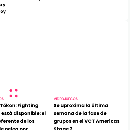
a y
hoy
OS
VIDEOJUEGOS
Tōkon: Fighting
Se aproxima la última
 está disponible: el
semana de la fase de
ferente de los
grupos en el VCT Americas
e pelea por
Stage 2