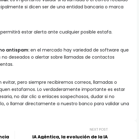
cipalmente si dicen ser de una entidad bancaria o marca
 permitirá estar alerta ante cualquier posible estafa.
omo antispam:
en el mercado hay variedad de software que
os no deseados o alertar sobre llamadas de contactos
lentas.
 evitar, pero siempre recibiremos correos, llamadas o
quen estafarnos. Lo verdaderamente importante es estar
aria, no dar clic a enlaces sospechosos, dudar si no
, o llamar directamente a nuestro banco para validar una
NEXT POST
ncia
IA Agéntica, la evolución de la IA