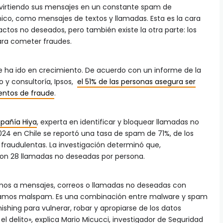
onvirtiendo sus mensajes en un constante spam de
nico, como mensajes de textos y llamadas. Esta es la cara
actos no deseados, pero también existe la otra parte: los
ara cometer fraudes.
e ha ido en crecimiento. De acuerdo con un informe de la
y consultoría, Ipsos,
el 51% de las personas asegura ser
ntos de fraude
.
pañía Hiya
, experta en identificar y bloquear llamadas no
024 en Chile se reportó una tasa de spam de 71%, de los
fraudulentas. La investigación determinó que,
ron 28 llamadas no deseadas por persona.
imos a mensajes, correos o llamadas no deseadas con
namos malspam. Es una combinación entre malware y spam
shing para vulnerar, robar y apropiarse de los datos
l delito», explica Mario Micucci, investigador de Seguridad