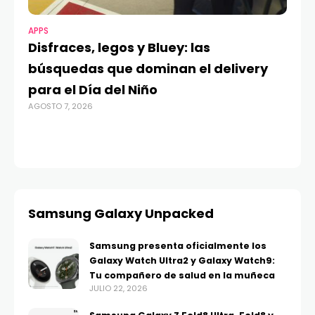
APPS
MO
Disfraces, legos y Bluey: las
G
búsquedas que dominan el delivery
c
para el Día del Niño
c
AGOSTO 7, 2026
in
AGO
Samsung Galaxy Unpacked
Samsung presenta oficialmente los
Galaxy Watch Ultra2 y Galaxy Watch9:
Tu compañero de salud en la muñeca
JULIO 22, 2026