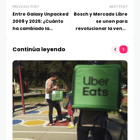
PREVIOUS POST
NEXT POST
Entre Galaxy Unpacked
Bosch y Mercado Libre
2009 y 2025: ¿Cuánto
se unen para
ha cambiado la
revolucionar la venta
tecnología en los
de repuestos
teléfonos móviles?
automotrices
Continúa leyendo